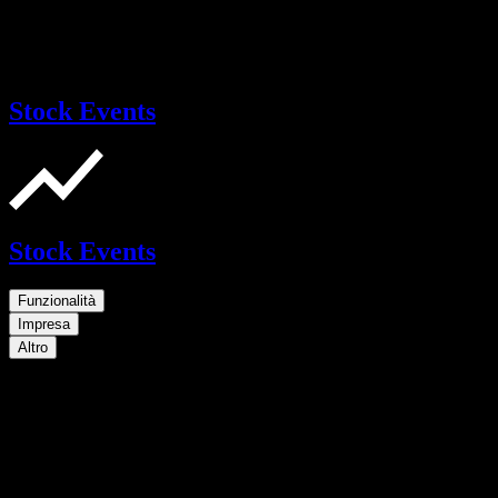
Stock Events
Stock Events
Funzionalità
Impresa
Altro