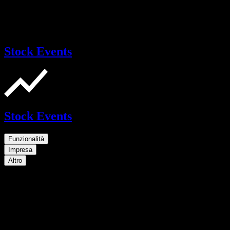
Stock Events
Stock Events
Funzionalità
Impresa
Altro