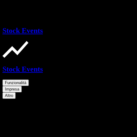
Stock Events
Stock Events
Funzionalità
Impresa
Altro