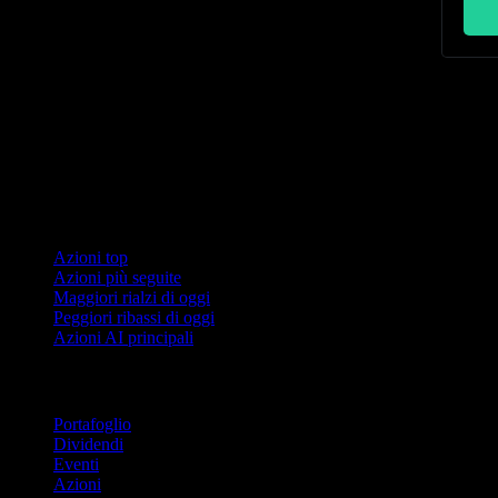
Queste informazioni sono solo a scopo educativo e non cost
intraprendere alcuna azione. Queste informazioni non sono p
investimenti comportano rischi, inclusa la possibile perdita
garantisce l'accuratezza.
Collezioni
Azioni top
Azioni più seguite
Maggiori rialzi di oggi
Peggiori ribassi di oggi
Azioni AI principali
Funzionalità
Portafoglio
Dividendi
Eventi
Azioni