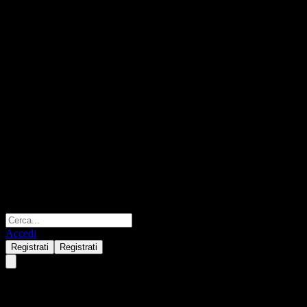
Accedi
Registrati
Registrati
Cos'è una Borsa Valori?