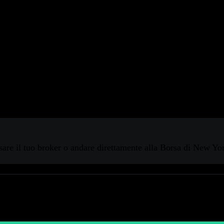
zioni o altri titoli.
go dove aziende, governi e investitori si incontrano per scambi
sare il tuo broker o andare direttamente alla Borsa di New Y
onto per iniziare?
cia i tuoi investimenti con Stock Events