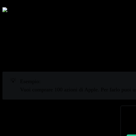
Una borsa valori è un mercato dove puoi comprare e vendere a
Capire le Borse Valori
Una borsa valori non possiede azioni di una società. È un luo
processare le transazioni senza ritardi.
💡
Esempio:
Vuoi comprare 100 azioni di Apple. Per farlo puoi u
Pr
Trac