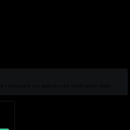
are titoli. Fornendo liquidità, le borse valori aiutano a
ork e connetterti con qualcuno che vende azioni Apple.