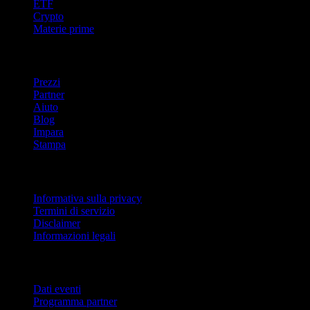
ETF
Crypto
Materie prime
company
Prezzi
Partner
Aiuto
Blog
Impara
Stampa
Legale
Informativa sulla privacy
Termini di servizio
Disclaimer
Informazioni legali
Per aziende
Dati eventi
Programma partner