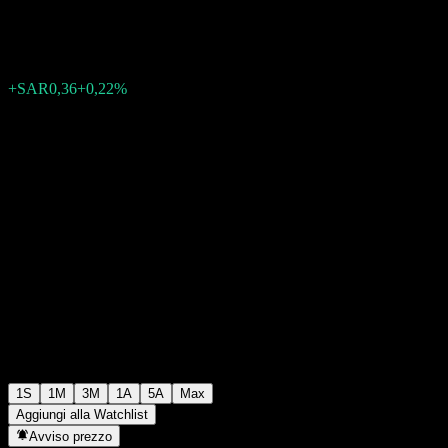
SAR165,88
0
+SAR0,36
+0,22%
Settimana scorsa
1S
1M
3M
1A
5A
Max
Aggiungi alla Watchlist
Avviso prezzo