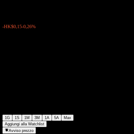
HK$57,15
960
-HK$0,15
-0,26%
08:08 Oggi
1G
1S
1M
3M
1A
5A
Max
Aggiungi alla Watchlist
Avviso prezzo