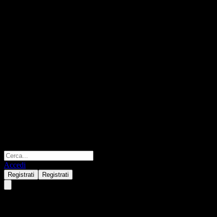
Accedi
Registrati
Registrati
Ping AN Insurance (Group) of 