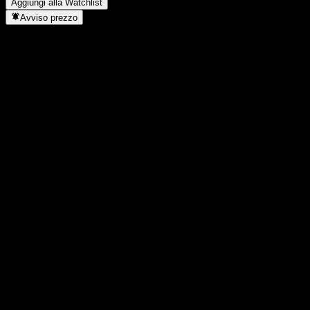
Aggiungi alla Watchlist
Avviso prezzo
Statistiche
Massimo giornaliero
8,2
Minimo del giorno
7,99
Massimo 52S
8,2
Min 52S
5,31
Volume
3.167.100
Vol. medio
2.726.046
Cap. di mercato
0
Rapporto P/E
-
Rendimento da dividendo
3,78%
Dividendo