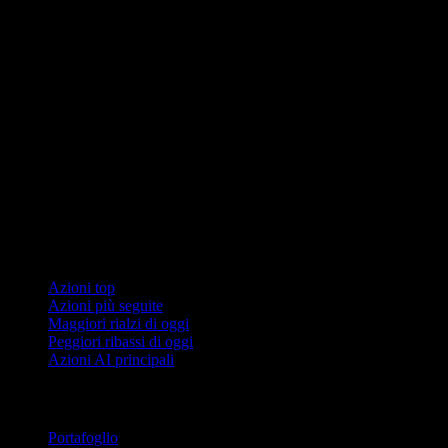
Collezioni
Azioni top
Azioni più seguite
Maggiori rialzi di oggi
Peggiori ribassi di oggi
Azioni AI principali
Funzionalità
Portafoglio