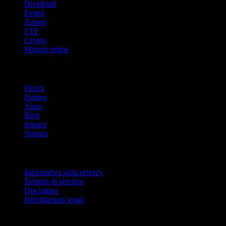
Dividendi
Eventi
Azioni
ETF
Crypto
Materie prime
company
Prezzi
Partner
Aiuto
Blog
Impara
Stampa
Legale
Informativa sulla privacy
Termini di servizio
Disclaimer
Informazioni legali
Per aziende