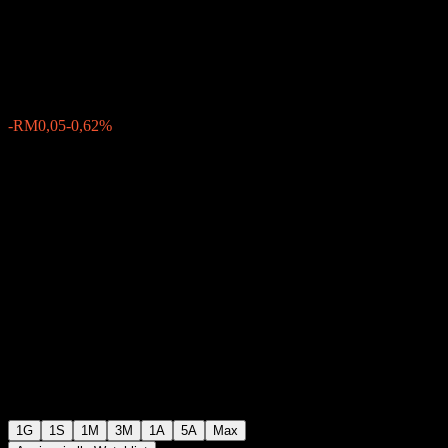
Berhad
RM8,05
14
-RM0,05
-0,62%
Friday 08:50
1G
1S
1M
3M
1A
5A
Max