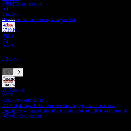
5263.KL
CIMB Group Berhad
4
1023.KL
Panasonic Manufacturing Malaysia Bhd
3
3719.KL
Pagamento del dividendo
Apple
25
2
JUN
27
AAPL
Sunway Construction Group Berhad
Stimato
Concorrenti
5263.KL
Questo elenco è un'analisi basata su eventi di mercato recenti. Non è
una raccomandazione di investimento.
Wellchange.
Ex-dividendo
WCT
10
Cap. di mercato
4,67M
SEP
27
WCT Holdings Berhad è coinvolta in ingegneria e costruzioni,
Sunway Construction Group Berhad
immobili e sviluppo immobiliare, competendo negli stessi mercati di
Stimato
5263.KL
Sunway Construction.
Informazioni