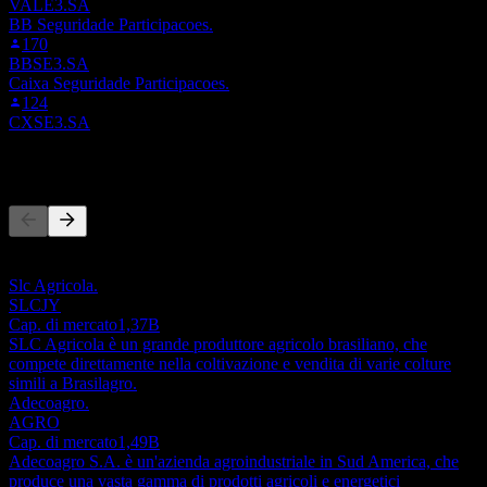
VALE3.SA
BB Seguridade Participacoes.
170
BBSE3.SA
Caixa Seguridade Participacoes.
124
CXSE3.SA
Concorrenti
Questo elenco è un'analisi basata su eventi di mercato recenti. Non è
una raccomandazione di investimento.
Slc Agricola.
SLCJY
Cap. di mercato
1,37B
SLC Agricola è un grande produttore agricolo brasiliano, che
compete direttamente nella coltivazione e vendita di varie colture
simili a Brasilagro.
Adecoagro.
AGRO
Cap. di mercato
1,49B
Adecoagro S.A. è un'azienda agroindustriale in Sud America, che
produce una vasta gamma di prodotti agricoli e energetici