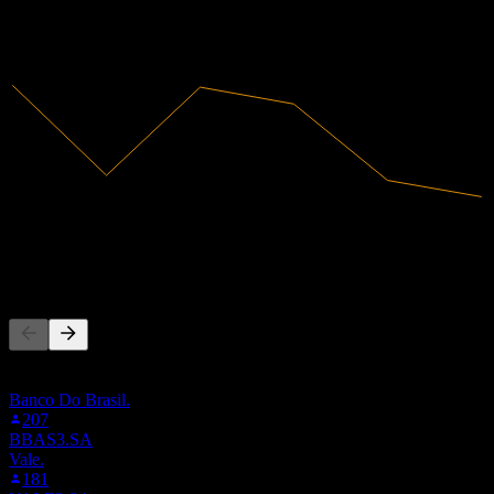
2020
2021
2022
2023
217,38M
Ricavi
34,78M
Utile netto
Altri seguono anche
Questa lista si basa sulle watchlist degli utenti di Stock Events che
seguono 52BA.F. Non è una raccomandazione di investimento.
Banco Do Brasil.
207
BBAS3.SA
Vale.
181