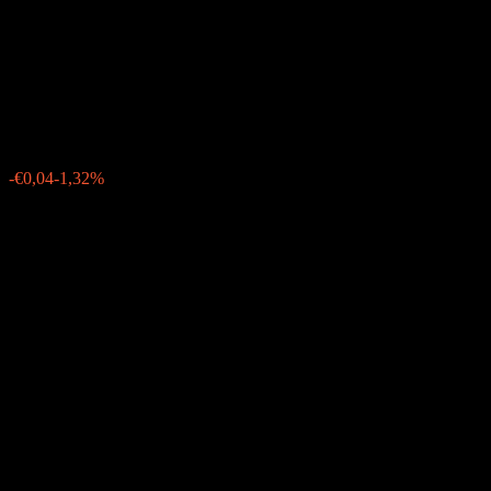
Brasileira De Propriedade
Agricola
€2,98
689
-€0,04
-1,32%
Thursday 13:25