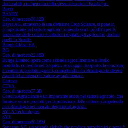
rinnovabili, competendo nello stesso mercato di Brasilagro.
Bayer
BAYRY
Cap. di mercato
56,12B
Bayer AG, attraverso la sua divisione Crop Science, si pone in
competizione nel settore agricolo fornendo semi, prodotti per la
protezione delle colture e soluzioni digitali agli agricoltori, inclusi
quelli in Brasile.
Bunge Global SA
BG
Cap. di mercato
22,18B
Bunge Limited opera come azienda agroalimentare a livello
mondiale, coinvolta nell'acquisto, stoccaggio, trasporto, lavorazione
e vendita di prodotti agricoli, competendo con Brasilagro in diversi
aspetti della catena del valore agroalimentare.
Corteva
CTVA
Cap. di mercato
57,3B
Corteva Agriscience è un importante attore nel settore agricolo, che
fornisce semi e prodotti per la protezione delle colture, competendo
con Brasilagro nel mercato degli input agricoli.
SYLA Technologies
SYT
Cap. di mercato
60,16M
Syngenta AG, un'azienda globale che produce agrochimici e semi, è