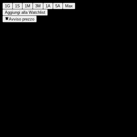
1G
1S
1M
3M
1A
5A
Max
Aggiungi alla Watchlist
Avviso prezzo
Statistiche
Massimo giornaliero
3,04
Minimo del giorno
3,04
Massimo 52S
3,76
Min 52S
2,88
Volume
-
Vol. medio
-
Cap. di mercato
296,85M
Rapporto P/E
-
Rendimento da dividendo