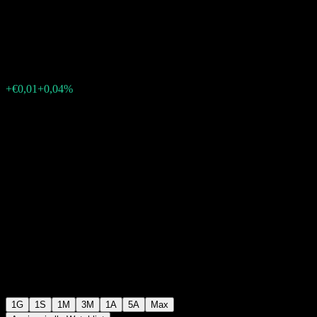
Argentaria.
€24,60
5040
+€0,01
+0,04%
Friday 15:35
1G
1S
1M
3M
1A
5A
Max