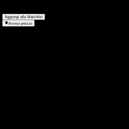
Quando Banco Bilbao Vizcaya Argentaria. ha completato lo split
azionario?
▼
Dove si trova la sede di Banco Bilbao Vizcaya Argentaria.?
▼
Aggiungi alla Watchlist
Avviso prezzo