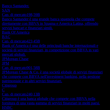
una raccomandazione di investimento.
Banco Santander.
SAN
Cap. di mercato
198,59B
Banco Santander è una grande banca spagnola che compete
direttamente con BBVA in Spagna e America Latina, offrendo
servizi bancari e finanziari simili.
Bank Of America
BAC
Cap. di mercato
423,45B
Bank of America è una delle principali banche internazionali e
società di servizi finanziari, in competizione con BBVA in vari
mercati globali.
JPMorgan Chase
JPM
Cap. di mercato
901,58B
JPMorgan Chase & Co. è una società globale di servizi finanziari
che compete con BBVA nell'investment banking, nella gestione
patrimoniale e in altri servizi finanziari.
Citigroup
C
Cap. di mercato
240,13B
Citigroup è una banca globale che compete con BBVA nella
fornitura di una vasta gamma di servizi finanziari in molti paesi.
HSBC