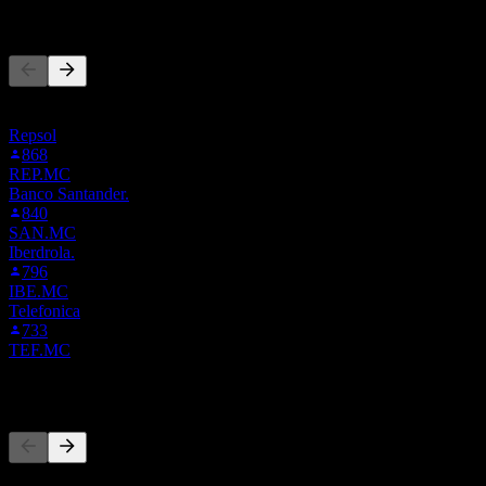
Altri seguono anche
Questa lista si basa sulle watchlist degli utenti di Stock Events che
seguono BBVA.MC. Non è una raccomandazione di investimento.
Repsol
868
REP.MC
Banco Santander.
840
SAN.MC
Iberdrola.
796
IBE.MC
Telefonica
733
TEF.MC
Concorrenti
Questo elenco è un'analisi basata su eventi di mercato recenti. Non è