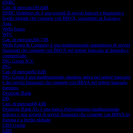
HSBC
Cap. di mercato
339,84B
HSBC Holdings plc è una società di servizi bancari e finanziari a
livello globale che compete con BBVA, soprattutto in Europa e
Asia.
Wells Fargo
WFC
Cap. di mercato
266,73B
Wells Fargo & Company è una multinazionale statunitense di servizi
finanziari che compete con BBVA nel settore bancario al dettaglio e
commerciale.
ING Groep N.V.
ING
Cap. di mercato
92,62B
ING Group è una multinazionale olandese attiva nel settore bancario
e dei servizi finanziari che compete con BBVA nel settore bancario
europeo.
Deutsche Bank
DB
Cap. di mercato
68,43B
Deutsche Bank AG è una banca d'investimento multinazionale
tedesca e una società di servizi finanziari che compete con BBVA in
Europa e a livello globale.
UBS Group
UBS