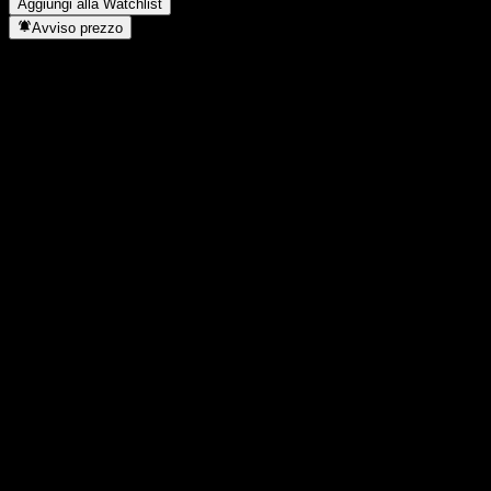
Aggiungi alla Watchlist
Avviso prezzo
Statistiche
Massimo giornaliero
24,85
Minimo del giorno
24,48
Massimo 52S
24,85
Min 52S
15,28
Volume
5.519.533
Vol. medio
9.365.230
Cap. di mercato
135,92B
Rapporto P/E
12,35
Rendimento da dividendo
3,74%
Dividendo