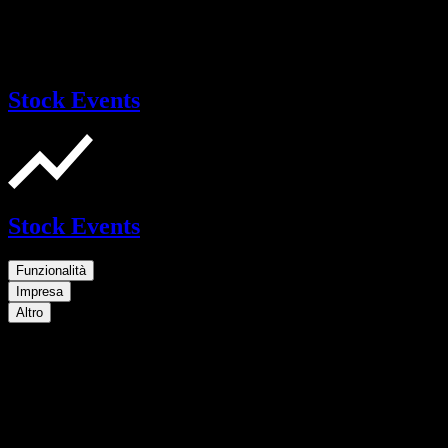
Stock Events
Stock Events
Funzionalità
Impresa
Altro