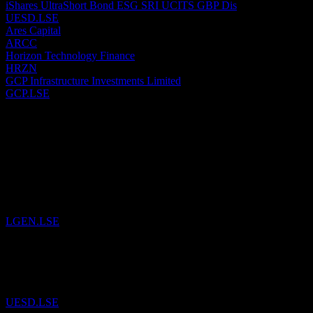
iShares UltraShort Bond ESG SRI UCITS GBP Dis
UESD.LSE
Ares Capital
ARCC
Horizon Technology Finance
HRZN
GCP Infrastructure Investments Limited
GCP.LSE
Passato
6
Aug
26
Legal & General Group
è stato aggiunto alla Watchlist.
LGEN.LSE
29
Jul
26
iShares UltraShort Bond ESG SRI UCITS GBP Dis
è stato aggiunto 
UESD.LSE