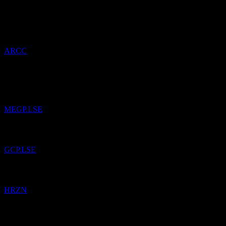
21
May
26
Ares Capital
è stato aggiunto alla Watchlist.
ARCC
14
Apr
26
ME Group International
è stato aggiunto alla Watchlist.
MEGP.LSE
GCP Infrastructure Investments Limited
è stato aggiunto alla Watchlist
GCP.LSE
Horizon Technology Finance
è stato aggiunto alla Watchlist.
HRZN
4
Mar
26
NatWest Group
è stato aggiunto alla Watchlist.