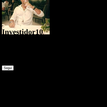
Investidor10
@
Dginvestidor
1
Posizioni
6
Follower
0
Seguiti
Segui