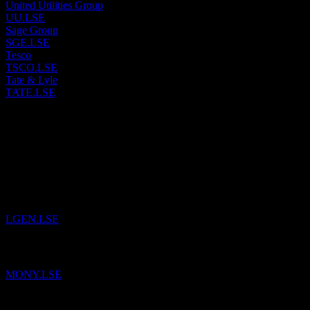
United Utilities Group
UU.LSE
Sage Group
SGE.LSE
Tesco
TSCO.LSE
Tate & Lyle
TATE.LSE
Passato
4
Aug
26
Legal & General Group
è stato aggiunto alla Watchlist.
LGEN.LSE
Mony Group
è stato aggiunto alla Watchlist.
MONY.LSE
NatWest Group
è stato aggiunto alla Watchlist.