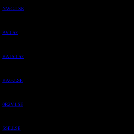
NWG.LSE
Aviva
è stato aggiunto alla Watchlist.
AV.LSE
British American Tobacco
è stato aggiunto alla Watchlist.
BATS.LSE
A.G. Barr
è stato aggiunto alla Watchlist.
BAG.LSE
Apple
è stato aggiunto alla Watchlist.
0R2V.LSE
SSE
è stato aggiunto alla Watchlist.
SSE.LSE
National Grid
è stato aggiunto alla Watchlist.