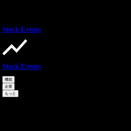
Stock Events
Stock Events
機能
企業
もっと