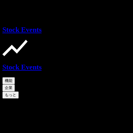
Stock Events
Stock Events
機能
企業
もっと