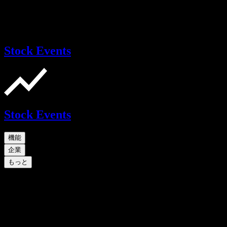
Stock Events
Stock Events
機能
企業
もっと