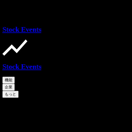
Stock Events
Stock Events
機能
企業
もっと