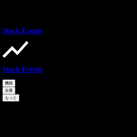
Stock Events
Stock Events
機能
企業
もっと