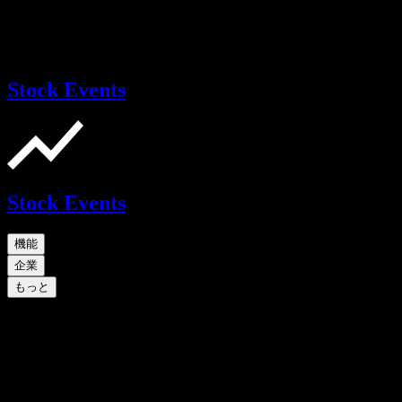
Stock Events
Stock Events
機能
企業
もっと