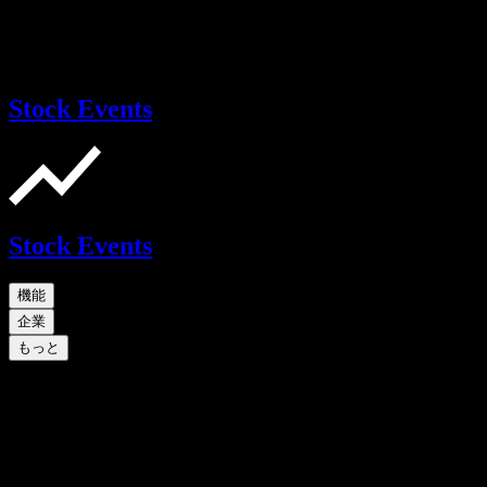
Stock Events
Stock Events
機能
企業
もっと