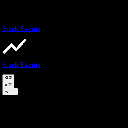
Stock Events
Stock Events
機能
企業
もっと