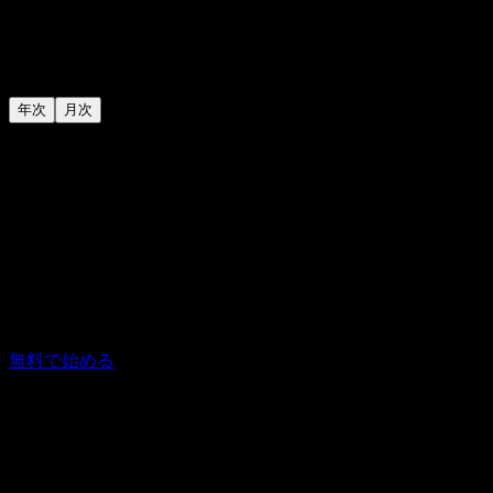
無料で始めて、Proでより深い投資インサイトを得て、ブロ
ーカーの自動同期が必要なときはConnectを追加しよう。
年次
月次
48% を節約
年間プランで
無料
ウォッチリスト、ポートフォリオ、配当金、イベントを追跡
するための基本特典。
$0.00
いつでも無料
無料で始める