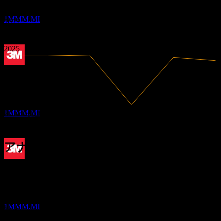
2.1
3M
2020
2021
推定
1MMM.MI
2022
2023
2024
2025
配当落ち
21
MAY
27
3M
推定
1MMM.MI
21.66B
売上高
2.85B
純利益
アナリスト格付け
配当金支払い
131.65
平均目標株価
11
最高予想は 165.42 です。
JUN
27
過去6か月間の8件の評価に基づきます。これは投資推奨では
3M
ありません。
推定
1MMM.MI
購入
50
%