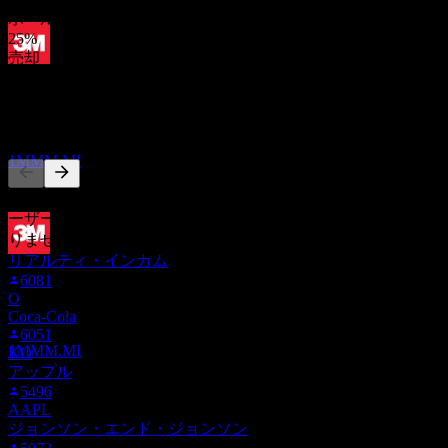
ホールド
25
%
売却
配当落ち
25
%
23
AUG
27
他の人もフォロー中
3M
推定
1MMM.MI
このリストは、1MMM.MI をフォローしているStock Eventsユ
ーザーのウォッチリストに基づいています。投資推奨ではあ
りません。
リアルティ・インカム
配当金支払い
6081
10
O
SEP
27
Coca-Cola
3M
6051
推定
1MMM.MI
KO
アップル
5496
AAPL
ジョンソン・エンド・ジョンソン