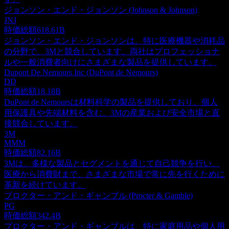
ジョンソン・エンド・ジョンソン (Johnson & Johnson)
JNJ
時価総額
618.61B
ジョンソン・エンド・ジョンソンは、特に医療機器や消耗品
の分野で、3Mと競合しています。両社はプロフェッショナ
ルや一般消費者向けにさまざまな製品を提供しています。
Dupont De Nemours Inc (DuPont de Nemours)
DD
時価総額
18.18B
DuPont de Nemoursは材料科学の製品を提供しており、個人
用保護具や先端材料を含む、3Mの産業および安全市場と直
接競合しています。
3M
MMM
時価総額
82.16B
3Mは、多様な製品とセグメントを通じて自己競争を行い、
医療から消費財まで、さまざまな市場で常に先を行くために
革新を続けています。
プロクター・アンド・ギャンブル (Procter & Gamble)
PG
時価総額
342.4B
プロクター・アンド・ギャンブルは、特に家庭用品や個人用