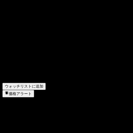
FAQ
3Mの株価は今日いくらですか？
▼
3Mの株式ティッカーは何ですか？
▼
3Mの株価は上昇していますか？
▼
3M の時価総額は？
▼
3Mの次回の決算日はいつですか？
▼
3M の前四半期の決算はどうでしたか？
▼
3M の昨年の収益はどのくらいですか？
▼
3M の昨年の純利益はいくらですか？
▼
3Mは配当金を支払っていますか？
▼
3M はどのセクターに属していますか？
▼
3M はいつ株式分割を実施しましたか？
▼
ウォッチリストに追加
価格アラート