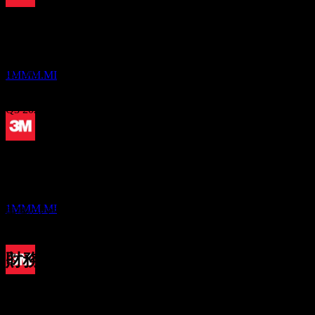
配当金支払い
27
Oct
予想
11
Q1 2025
DEC
3M
推定
Q2 2025
1MMM.MI
Q3 2025
Q4 2025
配当落ち
12
FEB
27
Q1 2026
予想EPS
3M
2.0661866744
推定
1MMM.MI
実際のEPS
Q2 2026
該当なし
次へ
財務情報
配当金支払い
1.53
13.14%
利益率
1.72
12
利益あり
1.91
MAR
27