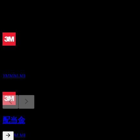
配当
2.7
今後
配当落ち
24
AUG
3M
推定
1MMM.MI
配当金支払い
11
配当金
SEP
3M
推定
1MMM.MI