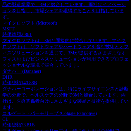
品の製造業界で、3Mと競合しています。両社はイノベーシ
ョンを目指し、市場シェアを獲得することを目指していま
す。
マイクロソフト (Microsoft)
MSFT
時価総額
2.86T
マイクロソフトは、3Mと間接的に競合しています。マイク
ロソフトは、ソフトウェアやハードウェアを含む技術とオフ
ィスソリューションを通じて、3Mが提供するさまざまなオ
フィスおよびビジネスソリューションが利用できるプロフェ
ッショナルな環境で競合しています。
ダナハー (Danaher)
DHR
時価総額
140.88B
ダナハーコーポレーションは、特にライフサイエンスと診断
学の分野で、ヘルスケアの分野で3Mと競合しています。両
社は、医療関係者向けにさまざまな製品と技術を提供してい
ます。
コルゲート・パーモリーブ (Colgate-Palmolive)
CL
時価総額
73.81B
コルゲート・パームオリーブは、特に個人用品の分野で、