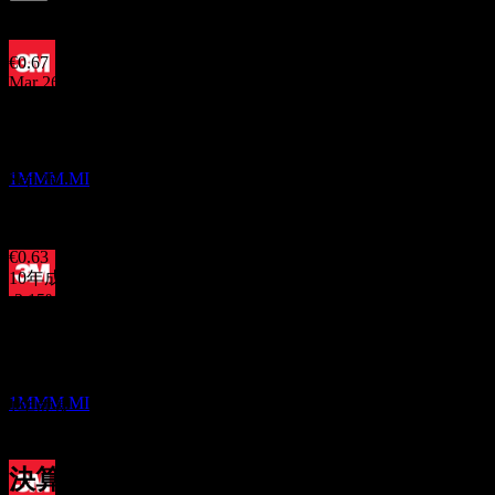
1.74
%
配当利回り
Jun 26
€0.67
Mar 26
決算
€0.68
27
Dec 25
OCT
3M
€0.62
1MMM.MI
Sep 25
€0.62
Jun 25
€0.63
10年成長
-2.15%
配当落ち
5年成長
13
-8.45%
NOV
3年成長
3M
-16.68%
推定
1MMM.MI
1年成長
6.12%
決算