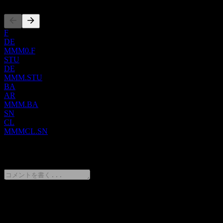
子など、幅広い製品を供給しています。モビリティ・電子セ
クターでは、高度なセラミックソリューション、特殊な粘着
テープおよびフィルム、車両用の高度な音響・温度管理シス
F
テム、広告や車両ブランディング用の高品質な大型グラフィ
DE
MMM0.F
ックフィルム、光学フィルム、電子組立ソリューション、堅
STU
牢な包装および相互接続技術、高速道路や車両の安全に不可
DE
欠な反射材などが含まれます。ヘルスケア部門では、食品安
MMM.STU
全インジケーター、医療処置のコーディングおよび払い戻し
BA
用ソフトウェア、皮膚・創傷ケア、感染予防、歯科・矯正用
AR
品、高度なろ過・浄化システムなどの不可欠なソリューショ
MMM.BA
SN
ンを提供しています。最後に、消費者部門は、絆創膏、サポ
CL
ーター、支持装置、個人用呼吸器、各種家庭用掃除用品、小
MMMCL.SN
売向け研磨材、塗装アクセサリー、DIY用カーケア製品、写
真吊り下げソリューション、消費者向け空気質改善製品、お
0 Comments
よび文房具などの家庭用・個人用製品を幅広く提供していま
す。同社は、オンラインプラットフォームと、卸売業者、小
売業者、ジョバー、ディストリビューター、正規ディーラー
を活用した包括的な従来のネットワークの両方を通じて、広
範な製品ポートフォリオを流通させています。同社は1902年
意見をシェア
に設立され、ミネソタ州セントポールに本社を置いていま
す。