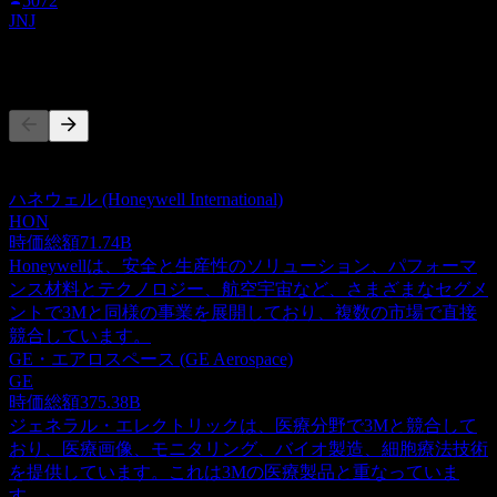
5072
JNJ
競合他社
このリストは最近の市場イベントに基づく分析です。投資推
奨ではありません。
ハネウェル (Honeywell International)
HON
時価総額
71.74B
Honeywellは、安全と生産性のソリューション、パフォーマ
ンス材料とテクノロジー、航空宇宙など、さまざまなセグメ
ントで3Mと同様の事業を展開しており、複数の市場で直接
競合しています。
GE・エアロスペース (GE Aerospace)
GE
時価総額
375.38B
ジェネラル・エレクトリックは、医療分野で3Mと競合して
おり、医療画像、モニタリング、バイオ製造、細胞療法技術
を提供しています。これは3Mの医療製品と重なっていま
す。