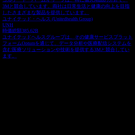
3Mと競合しています。両社は日常生活と健康の向上を目指
したさまざまな製品を提供しています。
ユナイテッド・ヘルス (Unitedhealth Group)
UNH
時価総額
385.62B
ユナイテッドヘルスグループは、その健康サービスプラット
フォームOptumを通じて、データ分析や医療配信システムを
含む医療ソリューションや技術を提供する3Mと競合してい
ます。
概要
3Mは、多様な事業を展開するグローバルなテクノロジー・
コンングロマリットです。その広範な事業は、安全・産業、
モビリティ・電子、ヘルスケア、消費者の4つの主要な事業
Show more...
セグメントに戦略的に分割されています。安全・産業部門で
CEO
は、金属加工用の特殊研磨材や仕上げ工具、自動車用ボディ
ISIN
修理キット、衛生用品用ファスナーシステム、各種マスキン
US88579Y1010
グ・包装材、建設・保守・配電用の電気部品、強力な構造用
接着剤およびテープ、呼吸器・聴覚・視覚・転落防止用の包
上場銘柄
括的な個人用保護具（PPE）、屋根用シングル向けの鉱物粒