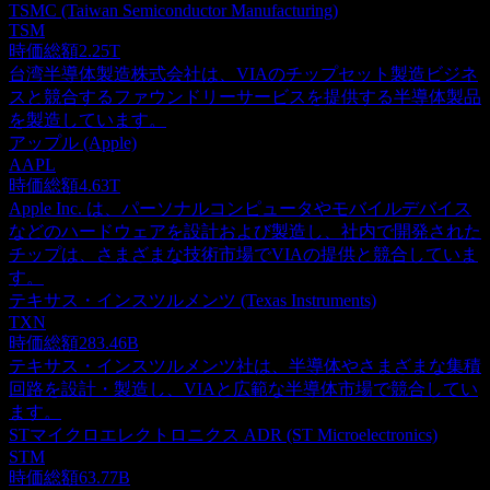
TSMC (Taiwan Semiconductor Manufacturing)
TSM
時価総額
2.25T
台湾半導体製造株式会社は、VIAのチップセット製造ビジネ
スと競合するファウンドリーサービスを提供する半導体製品
を製造しています。
アップル (Apple)
AAPL
時価総額
4.63T
Apple Inc. は、パーソナルコンピュータやモバイルデバイス
などのハードウェアを設計および製造し、社内で開発された
チップは、さまざまな技術市場でVIAの提供と競合していま
す。
テキサス・インスツルメンツ (Texas Instruments)
TXN
時価総額
283.46B
テキサス・インスツルメンツ社は、半導体やさまざまな集積
回路を設計・製造し、VIAと広範な半導体市場で競合してい
ます。
STマイクロエレクトロニクス ADR (ST Microelectronics)
STM
時価総額
63.77B