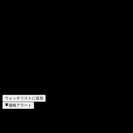
意見をシェア
FAQ
Via Technologiesの株価は今日いくらですか？
▼
Via Technologiesの株式ティッカーは何ですか？
▼
Via Technologiesの株価は上昇していますか？
▼
Via Technologiesの次回の決算日はいつですか？
▼
Via Technologies の昨年の収益はどのくらいですか？
▼
Via Technologies の昨年の純利益はいくらですか？
▼
Via Technologiesは配当金を支払っていますか？
▼
Via Technologies はどのセクターに属していますか？
▼
Via Technologies はいつ株式分割を実施しましたか？
▼
Via Technologies の本社はどこですか？
▼
ウォッチリストに追加
価格アラート