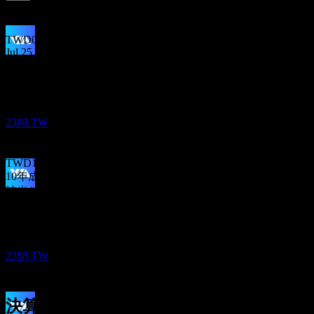
0.06
%
配当利回り
Jul 26
TWD0.05
Jul 25
配当金支払い
TWD0.20
16
Jul 24
JUL
27
Via Technologies
TWD0.10
Jul 23
推定
2388.TW
TWD0.15
May 22
TWD1.00
10年成長
該当なし
配当落ち
5年成長
22
-42.57%
JUN
28
3年成長
Via Technologies
-30.66%
推定
2388.TW
1年成長
-75%
決算