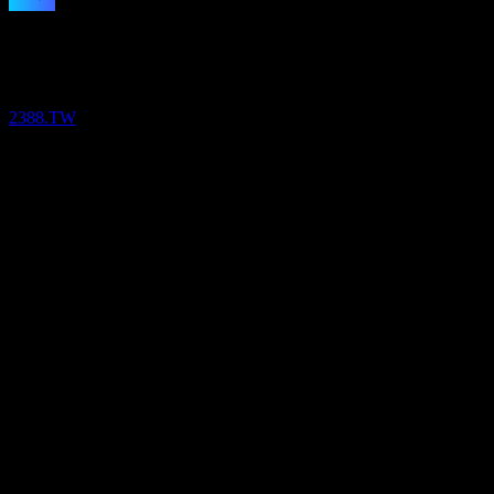
配当金支払い
3
Nov
予想
17
Q2 2022
JUL
28
Via Technologies
Q3 2022
推定
2388.TW
Q1 2024
Q3 2025
Q1 2026
次へ
次へ
予想EPS
0
-0.33
実際のEPS
-0.08
0.16
該当なし
0.41
財務情報
6.71%
利益率
利益あり