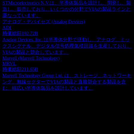
STMicroelectronics N.V.は、半導体製品を設計し、開発し、製
造し、販売しており、いくつかの分野でVIAの製品ラインと
重なっています。
アナログ・デバイセズ (Analog Devices)
ADI
時価総額
192.72B
Analog Devices, Inc. は半導体分野で活動し、アナログ、ミッ
クスシグナル、デジタル信号処理集積回路を生産しており、
VIAの製品と競合しています。
Marvell (Marvell Technology)
MRVL
時価総額
211.65B
Marvell Technology Group Ltd. は、ストレージ、ネットワーキ
ング、無線セクターでVIAの製品と直接競合する製品を含
む、幅広い半導体製品を設計しています。
概要
Via Technologiesは、半導体およびPCチップセットのプログ
ラミング、設計、製造、販売を行っています。同社は、AI
搭載の人物検知、ドライバー安全システム、センサーフュー