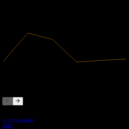
2019
2020
2021
2022
2023
2024
15.91B
売上高
1.07B
純利益
競合他社
このリストは最近の市場イベントに基づく分析です。投資推
奨ではありません。
インテル (Intel)
INTC