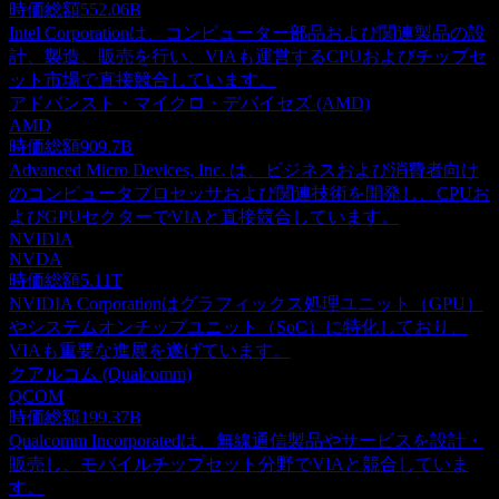
時価総額
552.06B
Intel Corporationは、コンピューター部品および関連製品の設
計、製造、販売を行い、VIAも運営するCPUおよびチップセ
ット市場で直接競合しています。
アドバンスト・マイクロ・デバイセズ (AMD)
AMD
時価総額
909.7B
Advanced Micro Devices, Inc. は、ビジネスおよび消費者向け
のコンピュータプロセッサおよび関連技術を開発し、CPUお
よびGPUセクターでVIAと直接競合しています。
NVIDIA
NVDA
時価総額
5.11T
NVIDIA Corporationはグラフィックス処理ユニット（GPU）
やシステムオンチップユニット（SoC）に特化しており、
VIAも重要な進展を遂げています。
クアルコム (Qualcomm)
QCOM
時価総額
199.37B
Qualcomm Incorporatedは、無線通信製品やサービスを設計・
販売し、モバイルチップセット分野でVIAと競合していま
す。