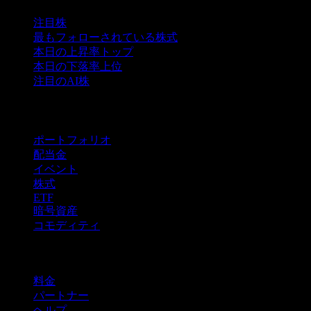
注目株
最もフォローされている株式
本日の上昇率トップ
本日の下落率上位
注目のAI株
機能
ポートフォリオ
配当金
イベント
株式
ETF
暗号資産
コモディティ
company
料金
パートナー
ヘルプ