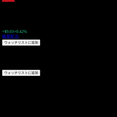
Beijing Hanbang Technol
¥7.19
+¥0.03
+0.42%
Friday 00:00
概要
配当
ウォッチリストに追加
サマリー
Beijing Hanbang Technology (300449.SZ) は配当金を支払い
ウォッチリストに追加