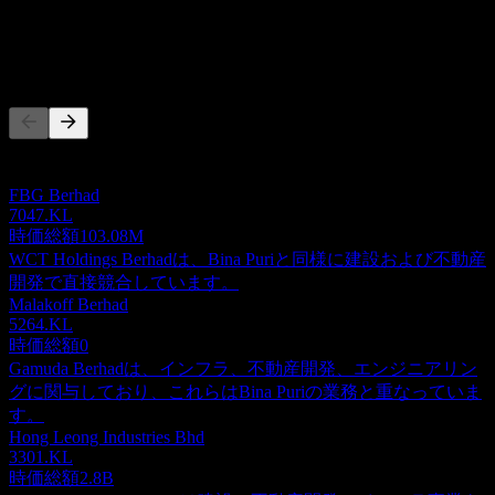
-15.51M
純利益
競合他社
このリストは最近の市場イベントに基づく分析です。投資推
奨ではありません。
FBG Berhad
7047.KL
時価総額
103.08M
WCT Holdings Berhadは、Bina Puriと同様に建設および不動産
開発で直接競合しています。
Malakoff Berhad
5264.KL
時価総額
0
Gamuda Berhadは、インフラ、不動産開発、エンジニアリン
グに関与しており、これらはBina Puriの業務と重なっていま
す。
Hong Leong Industries Bhd
3301.KL
時価総額
2.8B