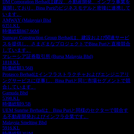
IJM Corporation Berhadは建設、不動産開発、インフラ事業を
展開しており、Bina Puriのビジネスモデルと密接に連携して
います。
AMWAY (Malaysia) Bhd
6351.KL
時価総額
867.96M
Sunway Construction Group Berhadは、建設および関連サービ
スを提供し、さまざまなプロジェクトでBina Puriと直接競合
しています。
マレーシア証券取引所 (Bursa Malaysia Bhd)
1818.KL
時価総額
3.56B
Protasco Berhadはインフラストラクチャおよびエンジニアリ
ングサービスに従事し、Bina Puriと同じ市場セグメントで競
合しています。
Gamuda Bhd
5398.KL
時価総額
9.5B
UEM Sunrise Berhadは、Bina Puriと同様のセクターで競合す
る不動産開発およびインフラ企業です。
Malaysia Smelting Bhd
5916.KL
時価総額
203M