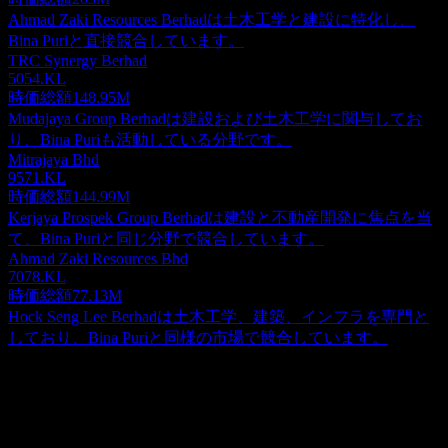
Ahmad Zaki Resources Berhadは土木工学と建設に特化し、
Bina Puriと直接競合しています。
TRC Synergy Berhad
5054.KL
時価総額
148.95M
Mudajaya Group Berhadは建設および土木工学に関与してお
り、Bina Puriも活動している分野です。
Mitrajaya Bhd
9571.KL
時価総額
144.99M
Kerjaya Prospek Group Berhadは建設と不動産開発に焦点を当
て、Bina Puriと同じ分野で競合しています。
Ahmad Zaki Resources Bhd
7078.KL
時価総額
77.13M
Hock Seng Lee Berhadは土木工学、建築、インフラを専門と
しており、Bina Puriと同様の市場で競合しています。
概要
Show more...
CEO