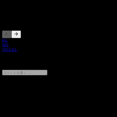
ISIN
MYL5932OO008
上場銘柄
KL
MY
5932.KL
0 Comments
意見をシェア
FAQ
Bina Puri Bhdの株価は今日いくらですか？
▼