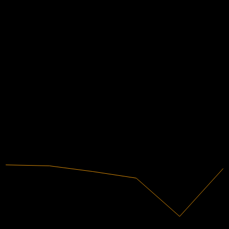
該当なし
3年成長
該当なし
1年成長
該当なし
財務情報
-10.25%
利益率
赤字
2018
2019
2020
2021
2022
2023
151.28M
売上高