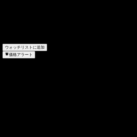
Bina Puri Bhdの株式ティッカーは何ですか？
▼
Bina Puri Bhdの株価は上昇していますか？
▼
Bina Puri Bhd の昨年の収益はどのくらいですか？
▼
Bina Puri Bhd の昨年の純利益はいくらですか？
▼
Bina Puri Bhdは配当金を支払っていますか？
▼
Bina Puri Bhd はどのセクターに属していますか？
▼
Bina Puri Bhd はいつ株式分割を実施しましたか？
▼
ウォッチリストに追加
価格アラート