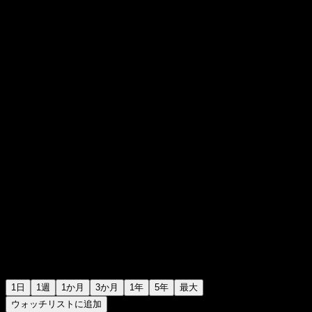
RM0.2350
2
+RM0.00
+0%
01:35 今日
1日
1週
1か月
3か月
1年
5年
最大
ウォッチリストに追加