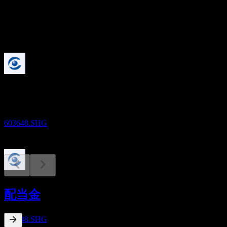
配当
0.3
今後
配当落ち
18
AUG
Shanghai Shine-Link International Logistics
推定
603648.SHG
配当金支払い
18
配当金
AUG
Shanghai Shine-Link International Logistics
推定
603648.SHG