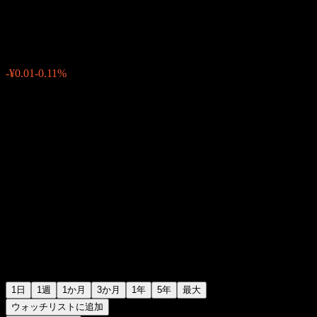
¥9.17
0
-¥0.01
-0.11%
Friday 07:00
1日
1週
1か月
3か月
1年
5年
最大
ウォッチリストに追加