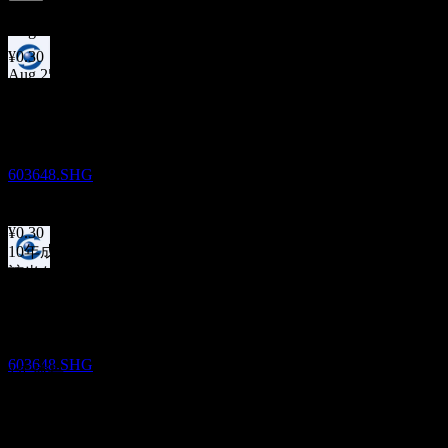
3.27
%
配当利回り
Aug 26
¥0.30
Aug 25
配当落ち
¥0.30
18
Aug 24
AUG
27
Shanghai Shine-Link International Logistics
¥0.35
Jul 23
推定
603648.SHG
¥0.35
Aug 22
¥0.30
10年成長
該当なし
配当金支払い
5年成長
18
10.76%
AUG
27
3年成長
Shanghai Shine-Link International Logistics
-5.01%
推定
603648.SHG
1年成長
該当なし
決算