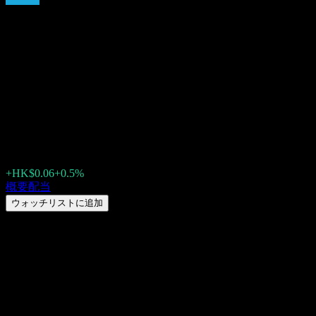
BGI iShares Core Hang Seng
Index (9115.HK) 2026年の配
当: 履歴、配当落ち日 & 利回
り
HK$12.07
+HK$0.06
+0.5%
Friday 00:00
概要
配当
ウォッチリストに追加
配当利回り
19.97%
配当金額
HK$0.66
直近の配当落ち日
6月 08, 2026
最終支払日