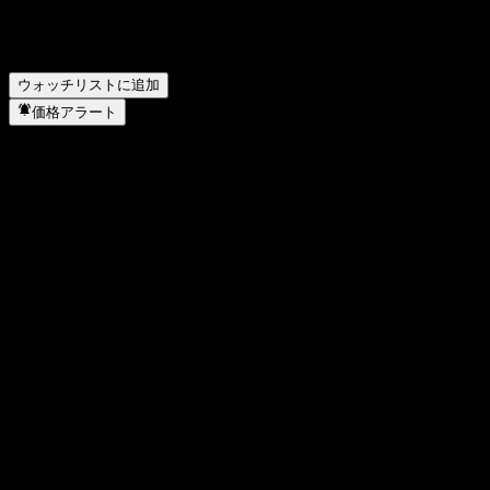
AltaGas はどのセクターに属していますか？
▼
AltaGas はいつ株式分割を実施しましたか？
▼
AltaGas の本社はどこですか？
▼
ウォッチリストに追加
価格アラート