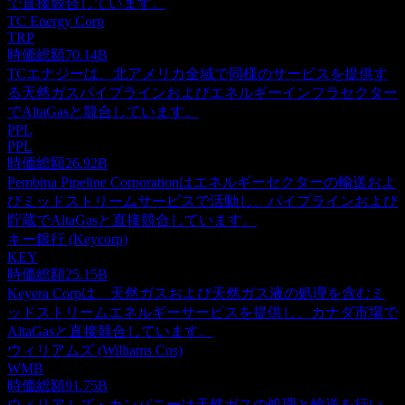
で直接競合しています。
TC Energy Corp
TRP
時価総額
70.14B
TCエナジーは、北アメリカ全域で同様のサービスを提供す
る天然ガスパイプラインおよびエネルギーインフラセクター
でAltaGasと競合しています。
PPL
PPL
時価総額
26.92B
Pembina Pipeline Corporationはエネルギーセクターの輸送およ
びミッドストリームサービスで活動し、パイプラインおよび
貯蔵でAltaGasと直接競合しています。
キー銀行 (Keycorp)
KEY
時価総額
25.15B
Keyera Corpは、天然ガスおよび天然ガス液の処理を含むミ
ッドストリームエネルギーサービスを提供し、カナダ市場で
AltaGasと直接競合しています。
ウィリアムズ (Williams Cos)
WMB
時価総額
91.75B
ウィリアムズ・カンパニーは天然ガスの処理と輸送を行い、