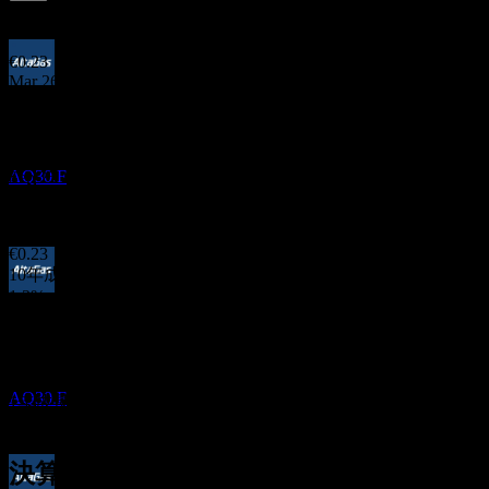
5.88
%
配当利回り
Jun 26
€0.23
Mar 26
決算
€0.23
29
Dec 25
OCT
AltaGas
€0.23
AQ30.F
Sep 25
€0.23
Jun 25
€0.23
10年成長
1.3%
配当落ち
5年成長
16
5.11%
DEC
3年成長
AltaGas
8.24%
推定
AQ30.F
1年成長
-1.02%
決算