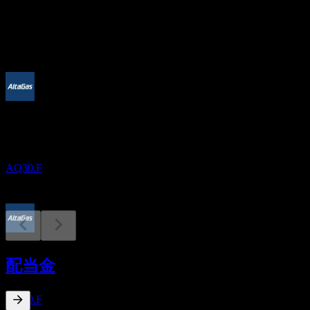
配当
0.93
今後
配当落ち
16
SEP
AltaGas
増加
AQ30.F
配当金支払い
29
配当金
SEP
AltaGas
増加
AQ30.F