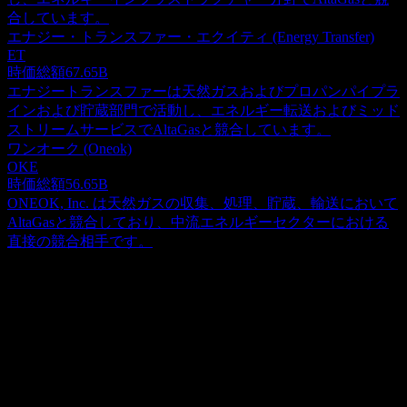
合しています。
エナジー・トランスファー・エクイティ (Energy Transfer)
ET
時価総額
67.65B
エナジートランスファーは天然ガスおよびプロパンパイプラ
インおよび貯蔵部門で活動し、エネルギー転送およびミッド
ストリームサービスでAltaGasと競合しています。
ワンオーク (Oneok)
OKE
時価総額
56.65B
ONEOK, Inc. は天然ガスの収集、処理、貯蔵、輸送において
AltaGasと競合しており、中流エネルギーセクターにおける
直接の競合相手です。
概要
AltaGas Ltd.は、北米におけるエネルギー・インフラストラ
クチャ企業として事業を展開しています。同社は、ユーティ
リティ部門とミッドストリーム部門を通じて事業を行ってい
Show more...
ます。ユーティリティ部門は、住宅および商業顧客向けに、
CEO
フランチャイズ、コスト・オブ・サービス、および料金規制