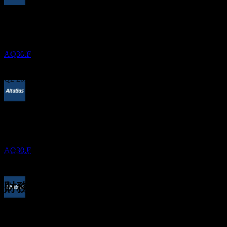
配当金支払い
29
Oct
予想
31
Q4 2024
DEC
AltaGas
推定
Q1 2025
AQ30.F
Q2 2025
Q3 2025
配当落ち
16
MAR
27
Q1 2026
予想EPS
AltaGas
0.0572178964
推定
AQ30.F
実際のEPS
Q2 2026
該当なし
次へ
財務情報
配当金支払い
0.03
5.92%
利益率
0.34
31
利益あり
0.65
MAR
27