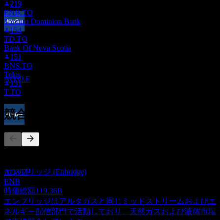
219
ENB.TO
Toronto Dominion Bank
154
配当落ち
TD.TO
16
Bank Of Nova Scotia
SEP
27
151
AltaGas
BNS.TO
推定
Telus
AQ30.F
151
T.TO
競合他社
配当金支払い
29
SEP
27
このリストは最近の市場イベントに基づく分析です。投資推
AltaGas
奨ではありません。
推定
エンブリッジ (Enbridge)
AQ30.F
ENB
時価総額
119.36B
エンブリッジはアルタガスと同じミッドストリームおよびエ
ネルギー配信部門で活動しており、天然ガスおよび液体市場