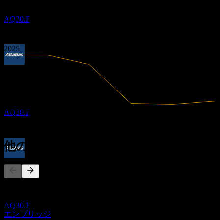
0.96
AltaGas
2020
2021
推定
AQ30.F
2022
2023
2024
2025
配当落ち
16
JUN
27
AltaGas
推定
AQ30.F
7.97B
売上高
472.24M
純利益
他の人もフォロー中
配当金支払い
30
JUN
27
このリストは、AQ30.F をフォローしているStock Eventsユー
AltaGas
ザーのウォッチリストに基づいています。投資推奨ではあり
推定
ません。
AQ30.F
エンブリッジ