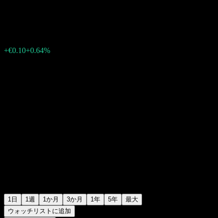
€15.80
605
+€0.10
+0.64%
Thursday 06:55
1日
1週
1か月
3か月
1年
5年
最大
ウォッチリストに追加