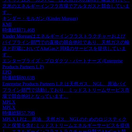
北米のエネルギーインフラ市場でアルタガスと競合していま
す。
キンダー・モルガン (Kinder Morgan)
KMI
時価総額
71.46B
Kinder Morganはエネルギーインフラストラクチャーおよび
パイプライン部門での直接の競合他社であり、天然ガスの輸
送と貯蔵においてAltaGasと同様のサービスを提供していま
す。
エンタープライズ・プロダクツ・パートナーズ (Enterprise
Products Partners L P)
EPD
時価総額
80.63B
Enterprise Products Partners L.P. は天然ガス、NGL、原油パイ
プライン部門で活動しており、ミッドストリームサービス市
場で競合他社となっています。
MPLX
MPLX
時価総額
57.79B
MPLX LPは、原油、天然ガス、NGLのためのロジスティク
スと保管を含むミッドストリームエネルギーサービスを提供
し、エネルギーインフラストラクチャー分野でAltaGasと競