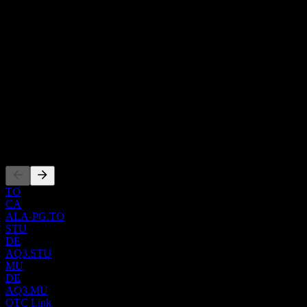
Mr. Vernon D. Yu
対象となる天然ガス配送・貯蔵ユーティリティを所有・運営
従業員
しています。また、同部門は、バージニア、メリーランド、
2853
デラウェア、ペンシルベニア、オハイオ、ニュージャージ
国
ー、およびコロンビア特別区において、州間天然ガス輸送・
ドイツ
貯蔵サービスのための貯蔵施設および契約を提供するととも
ISIN
に、住宅、商業、および産業顧客へ天然ガスと電力を直接提
CA0213618865
供しています。ミッドストリーム部門は、2つの液化石油ガ
WKN
000A3DZR2
ス（LPG）輸出ターミナルの運営、天然ガスの集荷、処理、
抽出、分留、および液体取り扱い、ならびに天然ガスおよび
上場銘柄
天然ガス液（NGL）のマーケティング事業、国内物流、ト
ラックおよび鉄道ターミナル、ならびに液体および天然ガス
の貯蔵能力に従事しています。さらに、同社はカリフォルニ
ア州において、発電容量508メガワットのガス火力発電およ
TO
び配送資産を運営しています。AltaGas Ltd.は1994年に設立
CA
され、カナダのカルガリーに本社を置いています。
ALA-PG.TO
STU
DE
AQ3.STU
MU
DE
AQ3.MU
OTC Link