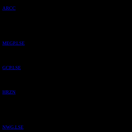
ARCC
14
Apr
26
ME Group International
をウォッチリストに追加しました。
MEGP.LSE
GCP Infrastructure Investments Limited
をウォッチリストに追加
GCP.LSE
Horizon Technology Finance
をウォッチリストに追加しました
HRZN
4
Mar
26
NatWest Group
をウォッチリストに追加しました。
NWG.LSE