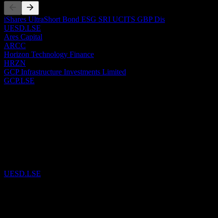
iShares UltraShort Bond ESG SRI UCITS GBP Dis
UESD.LSE
Ares Capital
ARCC
Horizon Technology Finance
HRZN
GCP Infrastructure Investments Limited
GCP.LSE
過去
29
Jul
26
iShares UltraShort Bond ESG SRI UCITS GBP Dis
をウォッチリ
UESD.LSE
21
May
26
Ares Capital
をウォッチリストに追加しました。