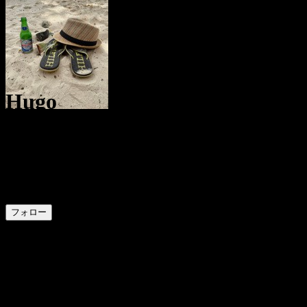
Hugo
@
HGO
13
ポジション
1
フォロワー
3
フォロー中
フォロー