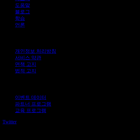
도움말
블로그
학습
언론
법적 고지
개인정보 처리방침
서비스 약관
면책 고지
법적 고지
비즈니스용
이벤트 데이터
파트너 프로그램
교육 프로그램
Twitter