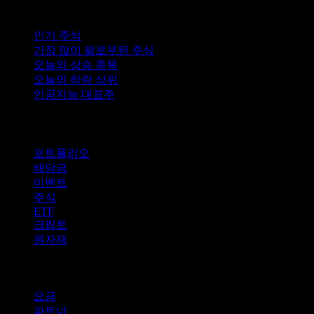
컬렉션
인기 주식
가장 많이 팔로우된 주식
오늘의 상승 종목
오늘의 하락 상위
인공지능 대표주
기능
포트폴리오
배당금
이벤트
주식
ETF
크립토
원자재
company
요금
파트너