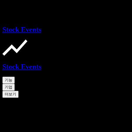
Stock Events
Stock Events
기능
기업
더보기