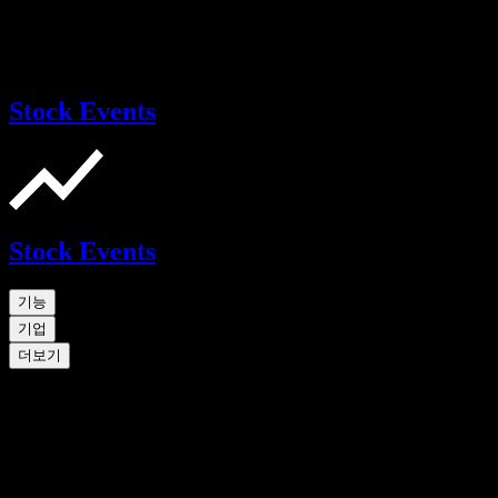
Stock Events
Stock Events
기능
기업
더보기