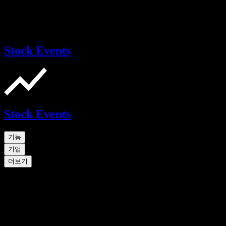
Stock Events
Stock Events
기능
기업
더보기