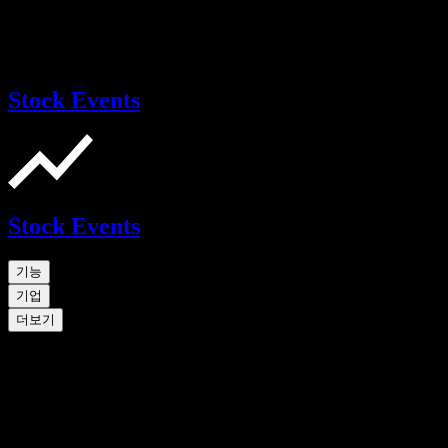
Stock Events
Stock Events
기능
기업
더보기