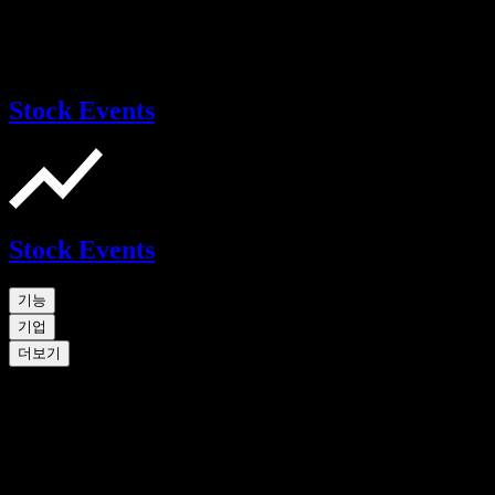
Stock Events
Stock Events
기능
기업
더보기