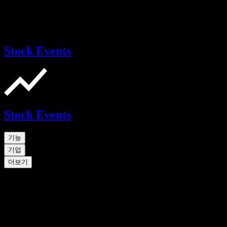
Stock Events
Stock Events
기능
기업
더보기