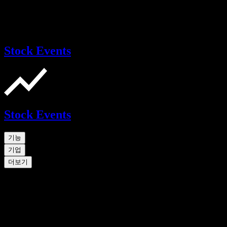
Stock Events
Stock Events
기능
기업
더보기