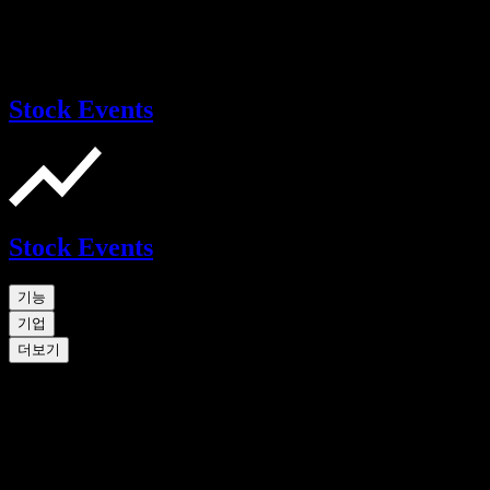
Stock Events
Stock Events
기능
기업
더보기