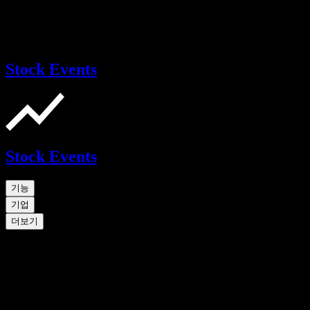
Stock Events
Stock Events
기능
기업
더보기