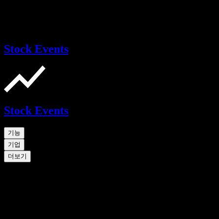
Stock Events
Stock Events
기능
기업
더보기