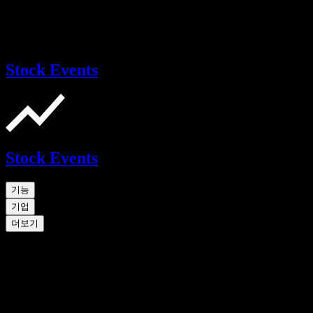
Stock Events
Stock Events
기능
기업
더보기