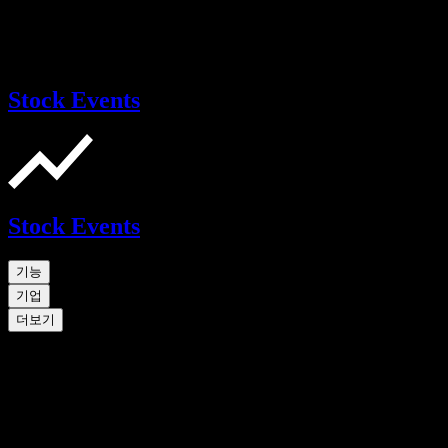
Stock Events
Stock Events
기능
기업
더보기