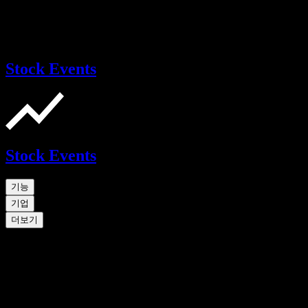
Stock Events
Stock Events
기능
기업
더보기