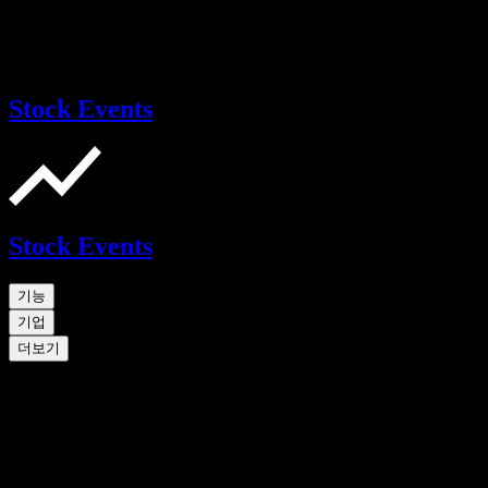
Stock Events
Stock Events
기능
기업
더보기