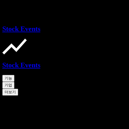
Stock Events
Stock Events
기능
기업
더보기