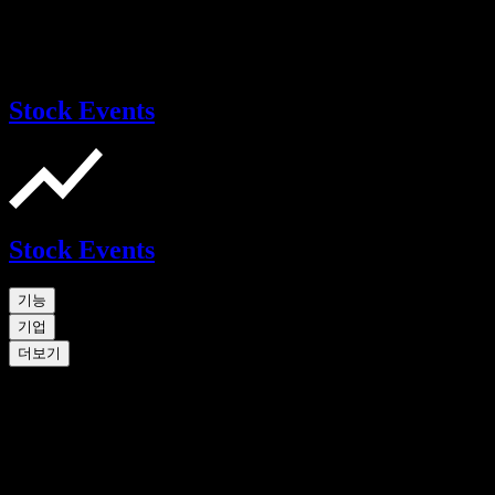
Stock Events
Stock Events
기능
기업
더보기