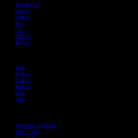
포트폴리오
배당금
이벤트
주식
ETF
크립토
원자재
company
요금
파트너
도움말
블로그
학습
언론
법적 고지
개인정보 처리방침
서비스 약관