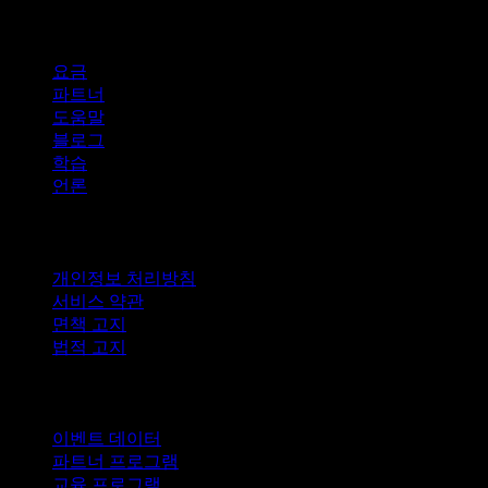
company
요금
파트너
도움말
블로그
학습
언론
법적 고지
개인정보 처리방침
서비스 약관
면책 고지
법적 고지
비즈니스용
이벤트 데이터
파트너 프로그램
교육 프로그램