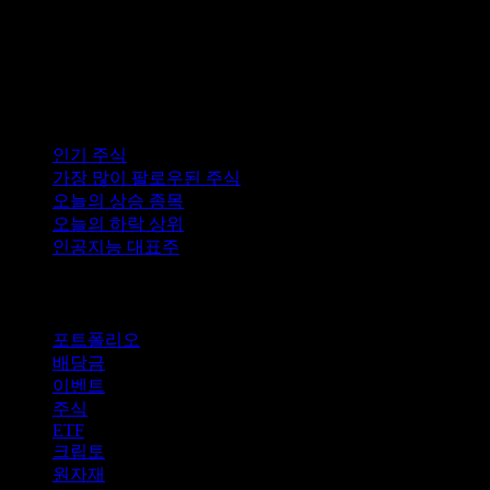
능성을 포함한 위험이 따릅니다. 정보는 게시일 기준
신뢰할 수 있는 출처에서 제공되었으나, Stock Events는
그 정확성을 보장하지 않습니다.
컬렉션
인기 주식
가장 많이 팔로우된 주식
오늘의 상승 종목
오늘의 하락 상위
인공지능 대표주
기능
포트폴리오
배당금
이벤트
주식
ETF
크립토
원자재